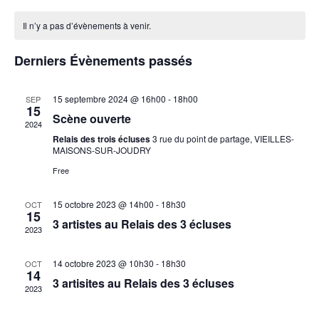
de
et
Sélectionnez
vu
naviga
une
Il n’y a pas d’évènements à venir.
Év
date.
de
Derniers Évènements passés
vues
Évène
15 septembre 2024 @ 16h00
-
18h00
SEP
15
Scène ouverte
2024
Relais des trois écluses
3 rue du point de partage, VIEILLES-
MAISONS-SUR-JOUDRY
Free
15 octobre 2023 @ 14h00
-
18h30
OCT
15
3 artistes au Relais des 3 écluses
2023
14 octobre 2023 @ 10h30
-
18h30
OCT
14
3 artisites au Relais des 3 écluses
2023