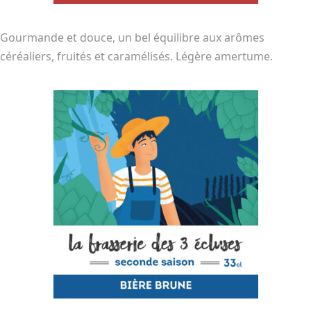
Gourmande et douce, un bel équilibre aux arômes
céréaliers, fruités et caramélisés. Légère amertume.